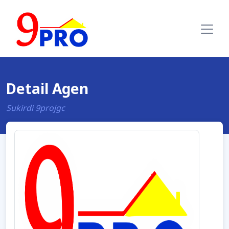
Detail Agen
Sukirdi 9projgc