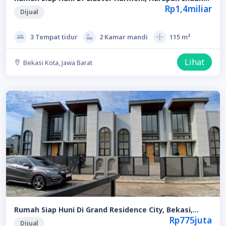
Bekasi
Rp1,4miliar
Dijual
3 Tempat tidur
2 Kamar mandi
115 m²
Lihat
Bekasi Kota, Jawa Barat
Rumah Siap Huni Di Grand Residence City, Bekasi,
Booking 5juta Langsung Akad, Free Biaya2
Rp775juta
Dijual