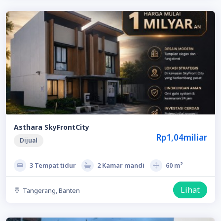
Asthara SkyFrontCity
Rp1,04miliar
Dijual
3 Tempat tidur
2 Kamar mandi
60 m²
Lihat
Tangerang, Banten