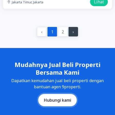
Lihat
Jakarta Timur, Jakarta
‹
1
2
›
Mudahnya Jual Beli Properti
Bersama Kami
Dapatkan kemudahan jual beli properti dengan
bantuan agen 9properti.
Hubungi kami