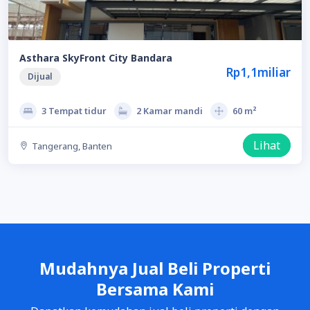
Asthara SkyFront City Bandara
Rp1,1miliar
Dijual
3 Tempat tidur
2 Kamar mandi
60 m²
Lihat
Tangerang, Banten
Mudahnya Jual Beli Properti
Bersama Kami