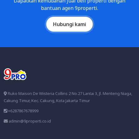
Dapatkan kemudahan jual beli properti dengan
bantuan agen 9properti.
Hubungi kami
Ruko Maison De Wisteria Collins 2 No.27 Lantai 3, Jl. Menteng Niaga,
Cakung Timur, Kec. Cakung, Kota Jakarta Timur
+6287867678999
admin@9properti.co.id