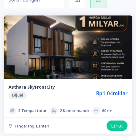
Asthara SkyFrontCity
Rp1,04miliar
Dijual
3 Tempat tidur
2 Kamar mandi
60 m²
Lihat
Tangerang, Banten